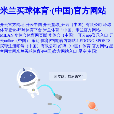
米兰买球体育·(中国)官方网站
开云官方网址-开云中国
开云篮球_开云（中国）有限公司
环球
体育登录-环球体育平台
米兰体育「中国」米兰官方网站-
MILAN
华体会体育网页版-华体会（中国）
开云app登录入口-开
云online（中国）
乐动·体育(中国)官方网站-LEDONG SPORTS
买球注册账号（中国）有限公司
好博（中国）体育·官方网站
星
空网官网米兰买球体育·(中国)官方网站入口-星空(中国)