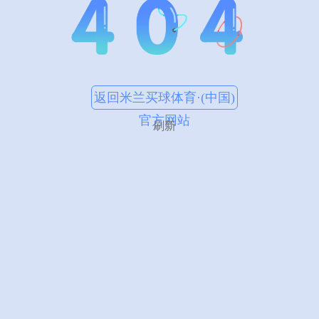
返回米兰买球体育·(中国)
官方网站
刷新